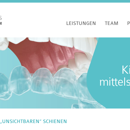
LEISTUNGEN
TEAM
P
K
mittel
 „UNSICHTBAREN“ SCHIENEN